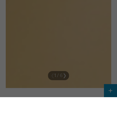
❮
1
/
6
❯