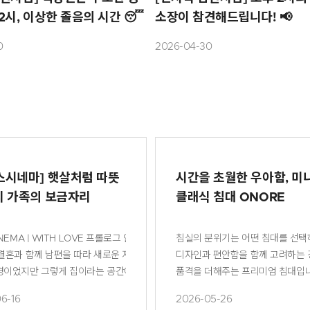
2시, 이상한 졸음의 시간 😴
소장이 참견해드립니다! 📢
0
2026-04-30
스시네마] 햇살처럼 따뜻
시간을 초월한 우아함, 미
리 가족의 보금자리
클래식 침대 ONORE
어 오르는데요. 편안한 잠을 위한 침대부터 침실의 분위기를 완성해 줄 다양한 아
VE 프롤로그 안녕하세요, 얼마 전 두 돌을 지난 귀여운 아들을 키우고 있는 4년 차 주부 위그린
침실의 분위기는 어떤 침대를 선택
 한층 가까워질 수 있도록 특별한 프로모션 〈THE DREAM FAIR〉를 준비했
 결혼과 함께 남편을 따라 새로운 지역으로 이사를 오게 되면서 자연스럽게 집에 
디자인과 편안함을 함께 고려하는 
터 자세히 소개해 드리겠습니다. THE DREAM FAIR ✔기간✔ ~ 9월 6일 
경이었지만 그렇게 집이라는 공간에 애정을 쏟기 시작하면서 어느새 홈스타일링에
품격을 더해주는 프리미엄 침대입니다
. <img src="https://blogthumb.pstatic.net/MjAyNjA3MzBfMjc4/M
하고 정돈된 느낌을 좋아하는 성격이라 수많은 시행착오 끝에 지금은 저희 가족만의 
따뜻하고 세련된 분위기로 완성해줍
6-16
2026-05-26
xl6naJZOiBIinr8O4zoj5FkUGrap9SmQ5gYg.JPEG/260729_%B4%F5%B5
긴 아늑한 집을 가꿔가고 있어요. 평일에는 집에서 조용히 에너지를 충전하고 여행
다. ONORE POINT 1. 클래식을 새롭게