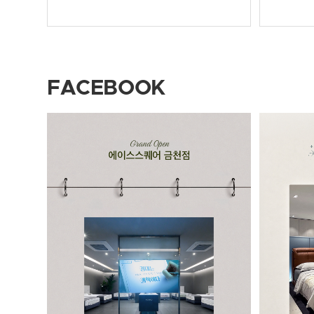
type=s3" />
면 온 가족
src="h
g1cGBm
gg.JPE
FACEBOOK