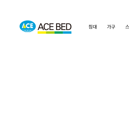
침대
가구