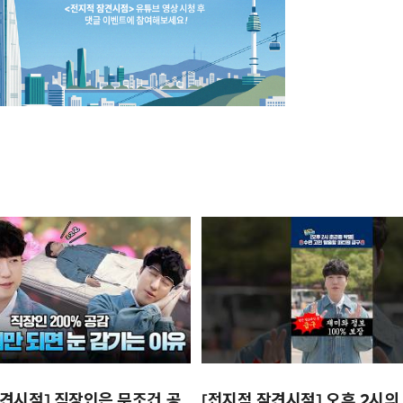
잠견시점] 직장인은 무조건 공
[전지적 잠견시점] 오후 2시의 