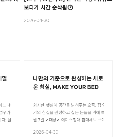
보다가 시간 순삭됨🕑
2026-04-30
니멀
나만의 기준으로 완성하는 새로
운 침실, MAKE YOUR BED
이템까지 함께 고민해야 하는 만큼 더욱 풍성한
하느냐에 따라 크게 달라집니다. 특히 오래 사용할 가구일수록 단순히 유행을 따
화사한 햇살이 공간을 밝혀주는 요즘, 집 안을 한층 산뜻하게
습니다. 침대를 선택하는 즐거움은 높이고 구매
머무는 시간이 많아졌어요. 처음엔
경우가 많은데요. 오노레(ONORE)는 클래식 특유의 우아한 감성을 현대적인 
기의 침실을 완성하고 싶은 분들을 위해 특별한 프로모션을 준비했
✔대상✔ 에이스침대 침대 구매 고객 구매 혜택 대
 깊이 빠져들게 되었습니다. 원래
. 절제된 곡선과 균형감 있는 비례, 그리고 깊이감 있는 월넛 컬러와 텍스쳐감
월 7일 ✔대상✔ 에이스침대 침대세트 구매 고객 구매 혜택 대리점 
DAxNzg1Mzk5MjA3ODQ3.TD6dG8WI-
따뜻한 ‘화이트 & 우드’ 취향이
니다, 시간이 지나도 변함없이 아름다운 침실을 완성해주는 오노레의 매력을 
HT-R....... <img
2026-04-30
%E5%B8%B2%C6%E4%BE%EE%28BL%29.jpg?
을 좋아하는 남편 덕분에 주말이
 해석한....... <img
src="https://blogthumb.pstatic.net/MjAyNjA0Mz