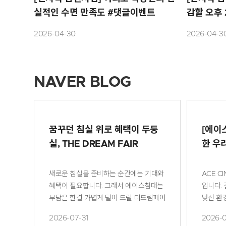
실적인 수면 만족도 #댓글이벤트
감할 오후 
2026-04-30
2026-04-3
NAVER BLOG
꿈꾸던 침실 위로 혜택이 두둥
[에이
실, THE DREAM FAIR
한 우
새로운 침실을 준비하는 순간에는 기대와 설렘도 풍선처럼 부풀
ACE CINEMA | WITH LO
혜택이 필요합니다. 그래서 에이스침대는 여러분이 꿈꾸던 침실에
입니다.
부담은 한결 가볍게 덜어 드릴 더드림페어의 다채로운 혜택을 지금부
낯선 환
리점 구매 혜택 370만원 이상 구매 시 차렵이불 Q/K 증정 640만원......
도 깔끔
2026-07-31
2026-0
tEYB39i4IpwGR40Xf6EPGY2T7odo81IDs8g.YitoLUzm
가득 담