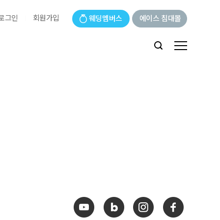
로그인
회원가입
웨딩멤버스
에이스 침대몰