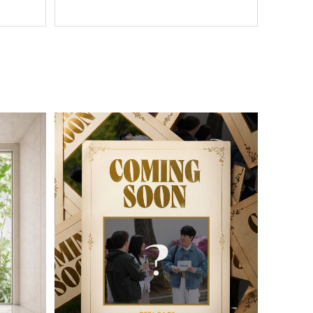
atic.net/MjAyNjA1MjZfMjQx/MDAxNzc5NzU0MzM3NjIw.cQnbTKykJ4Ynnk
kAg.JPEG/260429_MYB%28BL%291.jpg?type=s3" />
YwMzU5.cb6duDd9bU4x9xAoK-
oYFkEXtu093nhK-
5P0-
5%C1%A6%C7%B0_%BF%C0%B3%EB%B7%B9%28BL%291.jpg?type=s3" 
291.jpg?type=s3" />