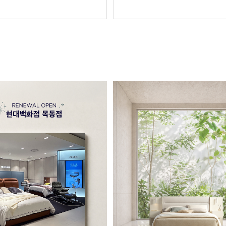
이 함께 좋....... <img
src="https://blogthumb.pst
ttps://blogthumb.pstatic.net/MjAyNjA2MTZfMjQg/MDAxNzgxNTcxMT
o4g.2jiShcodp3E8UhJ9yigoit7
GZmjlEcMaUaeN70Du8Eg.ACjUhtWRYZKuOl4yvJYm6AZHJOytNrRlI9jioi
QdlY4g.JPEG/260519_%BD%C
G/260611_%BF%A1%C0%CC%BD%BA%BD%C3%B3%D7%B8%B6vol7%28BL%