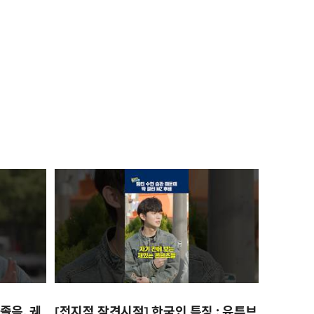
졸음, 궤
[전지적 잠견시점] 한국인 특징 : 유튜브