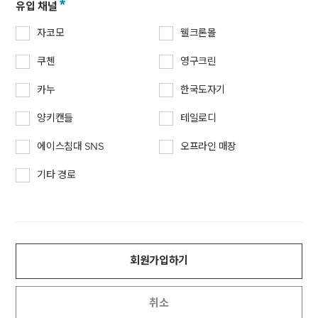
유입 채널
자코모
웰크론몰
쿠첸
영구크린
카누
한국도자기
양키캔들
테일로디
에이스침대 SNS
오프라인 매장
기타 경로
회원가입하기
취소