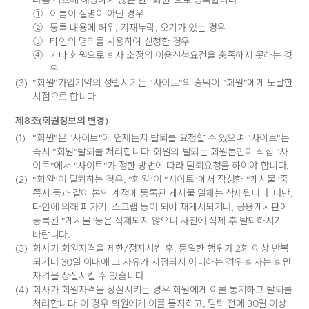
다음 각호에 해당하지 않는 한 "회원"으로 등록합니다.
①
이름이 실명이 아닌 경우
②
등록 내용에 허위, 기재누락, 오기가 있는 경우
③
타인의 명의를 사용하여 신청한 경우
④
기타 회원으로 회사 소정의 이용신청요건을 충족하지 못하는 경
우
(3)
"회원"가입계약의 성립시기는 "사이트"의 승낙이 "회원"에게 도달한
시점으로 합니다.
제8조(회원정보의 변경)
(1)
"회원"은 "사이트"에 언제든지 탈퇴를 요청할 수 있으며 "사이트"는
즉시 "회원"탈퇴를 처리합니다. 회원의 탈퇴는 회원본인이 직접 "사
이트"에서 "사이트"가 정한 방법에 따라 탈퇴요청을 하여야 합니다.
(2)
"회원"이 탈퇴하는 경우, "회원"이 "사이트"에서 작성한 "게시물"중
쪽지 등과 같이 본인 계정에 등록된 게시물 일체는 삭제됩니다. 다만,
타인에 의해 퍼가기, 스크랩 등이 되어 재게시되거나, 공용게시판에
등록된 "게시물"등은 삭제되지 않으니 사전에 삭제 후 탈퇴하시기
바랍니다.
(3)
회사가 회원자격을 제한/정지시킨 후, 동일한 행위가 2회 이상 반복
되거나 30일 이내에 그 사유가 시정되지 아니하는 경우 회사는 회원
자격을 상실시킬 수 있습니다.
(4)
회사가 회원자격을 상실시키는 경우 회원에게 이를 통지하고 탈퇴를
처리합니다. 이 경우 회원에게 이를 통지하고, 탈퇴 전에 30일 이상