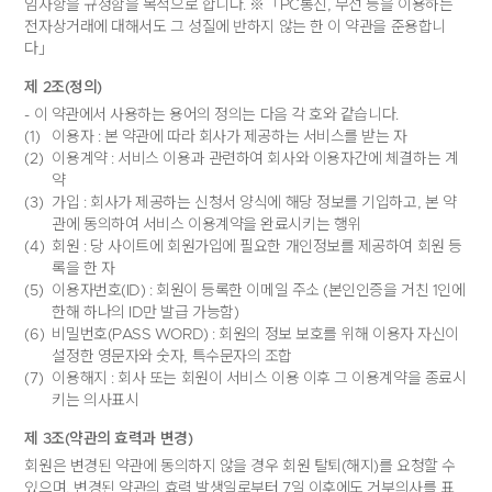
임사항을 규정함을 목적으로 합니다. ※「PC통신, 무선 등을 이용하는
전자상거래에 대해서도 그 성질에 반하지 않는 한 이 약관을 준용합니
다」
제 2조(정의)
- 이 약관에서 사용하는 용어의 정의는 다음 각 호와 같습니다.
(1)
이용자 : 본 약관에 따라 회사가 제공하는 서비스를 받는 자
(2)
이용계약 : 서비스 이용과 관련하여 회사와 이용자간에 체결하는 계
약
(3)
가입 : 회사가 제공하는 신청서 양식에 해당 정보를 기입하고, 본 약
관에 동의하여 서비스 이용계약을 완료시키는 행위
(4)
회원 : 당 사이트에 회원가입에 필요한 개인정보를 제공하여 회원 등
록을 한 자
(5)
이용자번호(ID) : 회원이 등록한 이메일 주소 (본인인증을 거친 1인에
한해 하나의 ID만 발급 가능함)
(6)
비밀번호(PASS WORD) : 회원의 정보 보호를 위해 이용자 자신이
설정한 영문자와 숫자, 특수문자의 조합
(7)
이용해지 : 회사 또는 회원이 서비스 이용 이후 그 이용계약을 종료시
키는 의사표시
제 3조(약관의 효력과 변경)
회원은 변경된 약관에 동의하지 않을 경우 회원 탈퇴(해지)를 요청할 수
있으며, 변경된 약관의 효력 발생일로부터 7일 이후에도 거부의사를 표