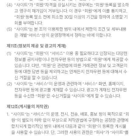
(4)
"사이트"가 "회원"자격을 상실시키는 경우에는 "회원"등록을 말소하
고 영구히 재가입이 거부됩니다. 이 경우 "회원"에게 이를 통지하고,
"회원"등록 말소 전에 최소한 30일 이상의 기간을 정하여 소명할 기
회를 부여합니다.
(5)
"사이트"는 본 조의 이용제한 범위 내에서 제한의 조건 및 세부내용
은 개별"서비스"상의 운영정책에서 정하는 바에 의합니다.
제11조(정보의 제공 및 광고의 게재)
(1)
"사이트"는 "회원"이 "서비스" 이용 중 필요하다고 인정되는 다양한
정보를 공지사항이나 전자우편 등의 방법으로 "회원"에게 제공할 수
있습니다. 다만, "회원"은 관련법에 따른 거래관련 정보 및 고객문의
등에 대한 답변 등을 제외하고는 언제든지 전자우편 등에 대해서 수
신 거절을 할 수 있습니다.
(2)
"사이트"는 "서비스"의 운영과 관련하여 "서비스" 화면, 홈페이지,
전자우편 등에 광고를 게재할 수 있습니다. 광고가 게재된 전자우편
등을 수신한 "회원"은 수신거절을 "사이트"에게 할 수 있습니다.
제12조(게시물의 저작권)
1.
"사이트"는 "서비스"의 운영, 전시, 전송, 배포, 홍보 등의 목적으로 "회
원"의 별도의 허락 없이 무상으로 저작권법에 규정하는 공정한 관행에
합치되게 합리적인 범위 내에서 다음과 같이 "회원"이 등록한 게시물
을 사용할 수 있습니다. 단, 그러한 사용의 권한은 "회사"가 "사이트"를