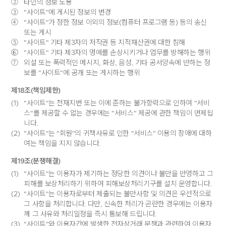
②
타인의 정보 도용
③
"사이트"에 게시된 정보의 변경
④
"사이트"가 정한 정보 이외의 정보(컴퓨터 프로그램 등) 등의 송신
또는 게시
⑤
"사이트" 기타 제3자의 저작권 등 지적재산권에 대한 침해
⑥
"사이트" 기타 제3자의 명예를 손상시키거나 업무를 방해하는 행위
⑦
외설 또는 폭력적인 메시지, 화상, 음성, 기타 공서양속에 반하는 정
보를 "사이트"에 공개 또는 게시하는 행위
제18조(책임제한)
(1)
"사이트"는 천재지변 또는 이에 준하는 불가항력으로 인하여 "서비
스"를 제공할 수 없는 경우에는 "서비스" 제공에 관한 책임이 면제됩
니다.
(2)
"사이트"는 "회원"의 귀책사유로 인한 "서비스" 이용의 장애에 대하
여는 책임을 지지 않습니다.
제19조(분쟁해결)
(1)
"사이트"는 이용자가 제기하는 정당한 의견이나 불만을 반영하고 그
피해를 보상처리하기 위하여 피해보상처리기구를 설치 운영합니다.
(2)
"사이트"는 이용자로부터 제출되는 불만사항 및 의견은 우선적으로
그 사항을 처리합니다. 다만, 신속한 처리가 곤란한 경우에는 이용자
께 그 사유와 처리일정을 즉시 통보해 드립니다.
(3)
"사이트"와 이용자간에 발생한 전자상거래 분쟁과 관련하여 이용자