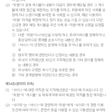
야 합니다.
(2)
"회원"의 공개 게시물의 내용이 다음의 경우에 해당될 경우 그 게시
물에 대한 접근을 제한하는 조치를 취하고, 회원에게 자진 삭제를 요
청하거나 소명기회를 부여한 후 삭제할 수 있으며, 해당 이용자의
"회원" 자격을 제한하거나, 정지 또는 상실 시킬 수 있습니다. 다만,
긴급한 경우 해당 게시물을 우선 삭제 후 "회원"에게 소명을 요청할
수 있습니다.
①
다른 "회원"이나 타인을 비방하거나, 프라이버시를 침해하거나,
중상모략으로 명예를 손상시키는 내용인 경우
②
"서비스"의 안정적인 운영에 지장을 주거나 줄 우려가 있는 경
우
③
범죄적 행위에 관련된다고 인정되는 내용일 경우
④
회사의 지적재산권, 타인의 지적재산권 등 기타 권리를 침해하
는 내용인 경우
⑤
회사에서 규정한 게시기간을 초과한 경우
⑥
기타 관계법령에 위반된다고 판단되는 경우
제14조(권리의 귀속)
(1)
"서비스"에 대한 저작권 및 지적재산권은 "회사"에 귀속됩니다. 단,
"회원"의 "게시물" 및 제휴계약에 따라 제공된 저작물 등은 제외합니
다
(2)
"사이트"는 "서비스"와 관련하여 "회원"에게 "사이트"가 정한 이용
조건에 따라 아이디, 콘텐츠 등을 이용할 수 있는 이용권만을 부여하