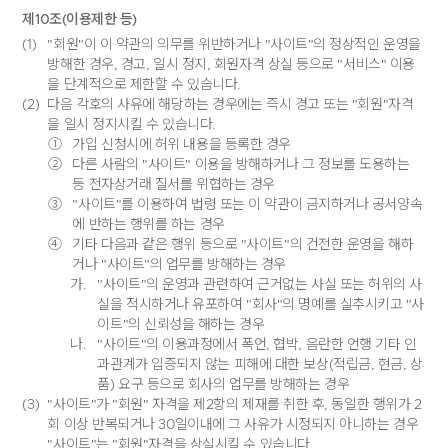
제10조(이용제한 등)
(1)
"회원"이 이 약관의 의무를 위반하거나 "사이트"의 정상적인 운영을
방해한 경우, 경고, 일시 정지, 회원자격 상실 등으로 "서비스" 이용
을 단계적으로 제한할 수 있습니다.
(2)
다음 각호의 사유에 해당하는 경우에는 즉시 경고 또는 "회원"자격
을 일시 정지시킬 수 있습니다.
①
가입 신청시에 허위 내용을 등록한 경우
②
다른 사람의 "사이트" 이용을 방해하거나 그 정보를 도용하는
등 전자상거래 질서를 위협하는 경우
③
"사이트"를 이용하여 법령 또는 이 약관이 금지하거나 공서양속
에 반하는 행위를 하는 경우
④
기타 다음과 같은 행위 등으로 "사이트"의 건전한 운영을 해하
거나 "사이트"의 업무를 방해하는 경우
가.
"사이트"의 운영과 관련하여 근거없는 사실 또는 허위의 사
실을 적시하거나 유포하여 "회사"의 명예를 실추시키고 "사
이트"의 신뢰성을 해하는 경우
나.
"사이트"의 이용과정에서 폭언, 협박, 음란한 언행 기타 인
과관계가 입증되지 않는 피해에 대한 보상(적립금, 현금, 상
품) 요구 등으로 회사의 업무를 방해하는 경우
(3)
"사이트"가 "회원" 자격을 제2항의 제재를 취한 후, 동일한 행위가 2
회 이상 반복되거나 30일이내에 그 사유가 시정되지 아니하는 경우
"사이트"는 "회원"자격을 상실시킬 수 있습니다.