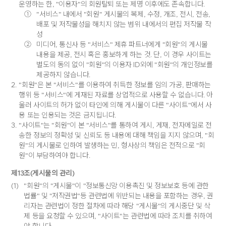
운영하는 한, "이용자"의 회원탈퇴 또는 제명 이후에도 존속합니다.
①
"서비스" 내에서 "회원" 게시물의 복제, 수정, 개조, 전시, 전송,
배포 및 저작물성을 해치지 않는 범위 내에서의 편집 저작물 작
성
②
미디어, 통신사 등 "서비스" 제휴 파트너에게 "회원"의 게시물
내용을 제공, 전시 혹은 홍보하게 하는 것. 단, 이 경우 사이트는
별도의 동의 없이 "회원"의 이용자 ID외에 "회원"의 개인정보를
제공하지 않습니다.
2.
"회원"은 본 "서비스"를 이용하여 취득한 정보를 임의 가공, 판매하는
행위 등 "서비스"에 게재된 자료를 상업적으로 사용할 수 없습니다. 아
울러 사이트의 허가 없이 타인에 의해 게시물이 다른 "사이트"에서 사
용 또는 인용되는 것은 금지됩니다.
3.
"사이트"는 "회원"이 본 "서비스"를 통하여 게시, 게재, 전자메일로 전
송한 정보의 정확성 및 신뢰도 등 내용에 대해 책임을 지지 않으며, "회
원"의 게시물로 인하여 발생하는 민, 형사상의 책임은 전적으로 "회
원"이 부담하여야 합니다.
제13조(게시물의 관리)
(1)
"회원"의 "게시물"이 "정보통신망 이용촉진 및 정보보호 등에 관한
법률" 및 "저작권법"등 관련법에 위반되는 내용을 포함하는 경우, 권
리자는 관련법이 정한 절차에 따라 해당 "게시물"의 게시중단 및 삭
제 등을 요청할 수 있으며, "사이트"는 관련법에 따라 조치를 취하여